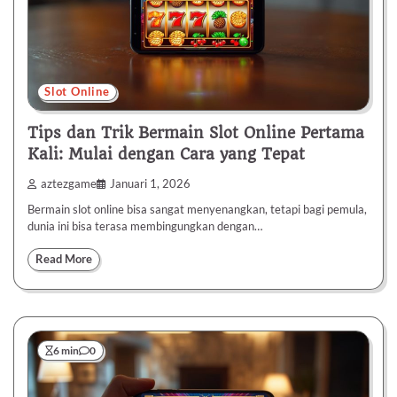
Slot Online
Tips dan Trik Bermain Slot Online Pertama
Kali: Mulai dengan Cara yang Tepat
aztezgame
Januari 1, 2026
Bermain slot online bisa sangat menyenangkan, tetapi bagi pemula,
dunia ini bisa terasa membingungkan dengan…
Read More
6 min
0