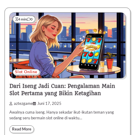
4 min
0
Slot Online
Dari Iseng Jadi Cuan: Pengalaman Main
Slot Pertama yang Bikin Ketagihan
aztezgame
Juni 17, 2025
Awalnya cuma iseng. Hanya sekadar ikut-ikutan teman yang
sedang seru bermain slot online di waktu…
Read More