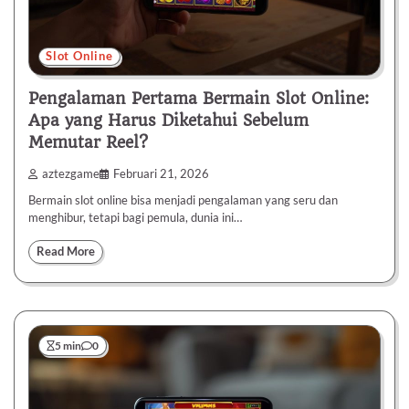
Slot Online
Pengalaman Pertama Bermain Slot Online:
Apa yang Harus Diketahui Sebelum
Memutar Reel?
aztezgame
Februari 21, 2026
Bermain slot online bisa menjadi pengalaman yang seru dan
menghibur, tetapi bagi pemula, dunia ini…
Read More
5 min
0