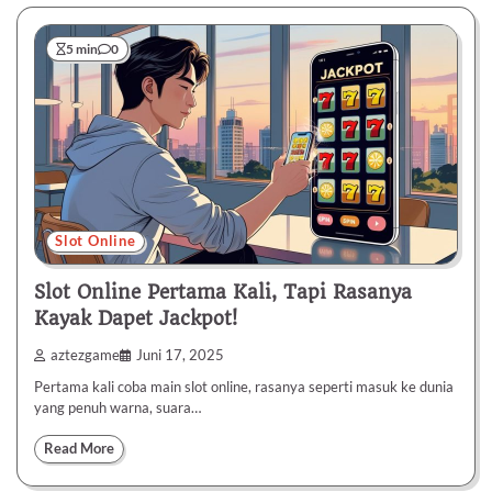
5 min
0
Slot Online
Slot Online Pertama Kali, Tapi Rasanya
Kayak Dapet Jackpot!
aztezgame
Juni 17, 2025
Pertama kali coba main slot online, rasanya seperti masuk ke dunia
yang penuh warna, suara…
Read More