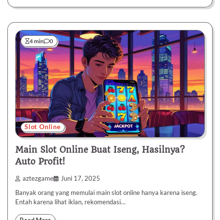
4 min
0
Slot Online
Main Slot Online Buat Iseng, Hasilnya?
Auto Profit!
aztezgame
Juni 17, 2025
Banyak orang yang memulai main slot online hanya karena iseng.
Entah karena lihat iklan, rekomendasi…