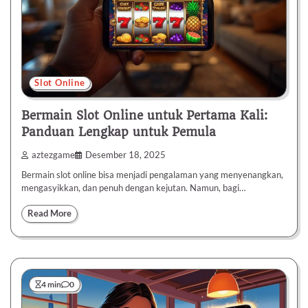
Slot Online
Bermain Slot Online untuk Pertama Kali:
Panduan Lengkap untuk Pemula
aztezgame
Desember 18, 2025
Bermain slot online bisa menjadi pengalaman yang menyenangkan,
mengasyikkan, dan penuh dengan kejutan. Namun, bagi…
Read More
4 min
0