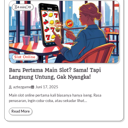
4 min
0
Slot Online
Baru Pertama Main Slot? Sama! Tapi
Langsung Untung, Gak Nyangka!
aztezgame
Juni 17, 2025
Main slot online pertama kali biasanya hanya iseng. Rasa
penasaran, ingin coba-coba, atau sekadar lihat…
Read More