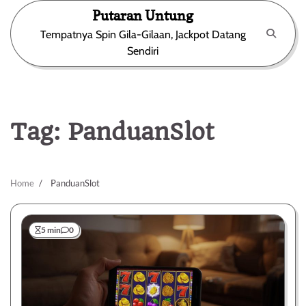
Skip
Putaran Untung
to
Tempatnya Spin Gila-Gilaan, Jackpot Datang
content
Sendiri
Tag:
PanduanSlot
Home
PanduanSlot
5 min
0