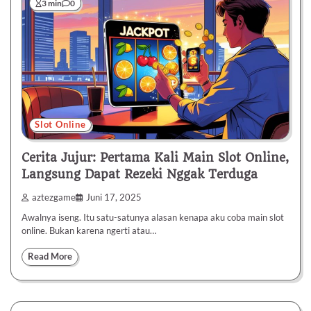
3 min
0
Slot Online
Cerita Jujur: Pertama Kali Main Slot Online,
Langsung Dapat Rezeki Nggak Terduga
aztezgame
Juni 17, 2025
Awalnya iseng. Itu satu-satunya alasan kenapa aku coba main slot
online. Bukan karena ngerti atau…
Read More