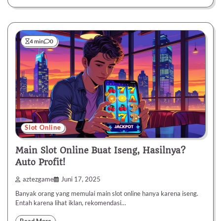
4 min
0
Slot Online
Main Slot Online Buat Iseng, Hasilnya?
Auto Profit!
aztezgame
Juni 17, 2025
Banyak orang yang memulai main slot online hanya karena iseng.
Entah karena lihat iklan, rekomendasi…