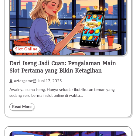
Slot Online
Dari Iseng Jadi Cuan: Pengalaman Main
Slot Pertama yang Bikin Ketagihan
aztezgame
Juni 17, 2025
Awalnya cuma iseng. Hanya sekadar ikut-ikutan teman yang
sedang seru bermain slot online di waktu…
Read More