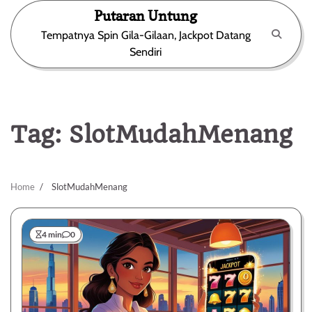
Skip
Putaran Untung
to
Tempatnya Spin Gila-Gilaan, Jackpot Datang
content
Sendiri
Tag:
SlotMudahMenang
Home
SlotMudahMenang
4 min
0