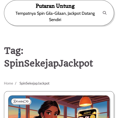
Skip
Putaran Untung
to
Tempatnya Spin Gila-Gilaan, Jackpot Datang
content
Sendiri
Tag:
SpinSekejapJackpot
Home
SpinSekejapJackpot
4 min
0