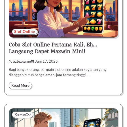
Slot Online
Coba Slot Online Pertama Kali, Eh…
Langsung Dapet Maxwin Mini!
aztezgame
Juni 17, 2025
Bagi banyak orang, bermain slot online adalah kegiatan yang
dianggap butuh pengalaman, jam terbang tinggi,…
Read More
4 min
0