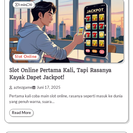
5 min
0
Slot Online
Slot Online Pertama Kali, Tapi Rasanya
Kayak Dapet Jackpot!
aztezgame
Juni 17, 2025
Pertama kali coba main slot online, rasanya seperti masuk ke dunia
yang penuh warna, suara…
Read More