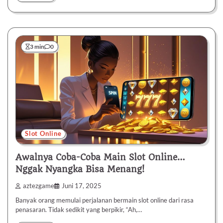
3 min
0
Slot Online
Awalnya Coba-Coba Main Slot Online…
Nggak Nyangka Bisa Menang!
aztezgame
Juni 17, 2025
Banyak orang memulai perjalanan bermain slot online dari rasa
penasaran. Tidak sedikit yang berpikir, “Ah,…