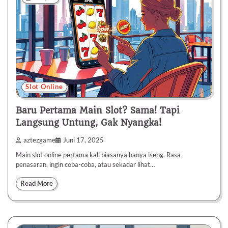
Slot Online
Baru Pertama Main Slot? Sama! Tapi
Langsung Untung, Gak Nyangka!
aztezgame
Juni 17, 2025
Main slot online pertama kali biasanya hanya iseng. Rasa
penasaran, ingin coba-coba, atau sekadar lihat…
Read More